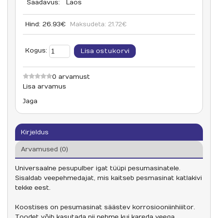
Saadavus:
Laos
Hind:
26.93€
Maksudeta:
21.72€
Kogus:
0 arvamust
Lisa arvamus
Jaga
Kirjeldus
Arvamused (0)
Universaalne pesupulber igat tüüpi pesumasinatele.
Sisaldab veepehmedajat, mis kaitseb pesmasinat katlakivi
tekke eest.
Koostises on pesumasinat säästev korrosiooniinhiiitor.
Toodet võib kasutada nii pehme kui kareda veega