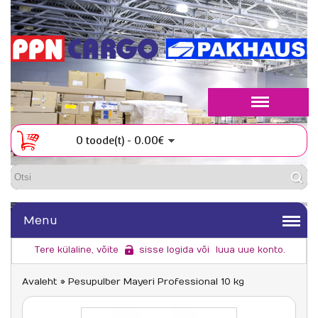
0 toode(t) - 0.00€
Menu
Tere külaline, võite
sisse logida
või
luua uue konto
.
Avaleht
»
Pesupulber Mayeri Professional 10 kg